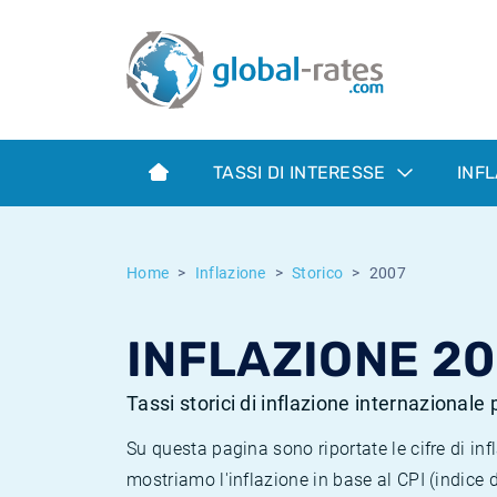
Euribor
Cos'è l'inflazione CPI?
Tassi storici Euribor
Calcolatore dell’inflazione
Term SOFR
Cos'è l'inflazione HICP?
Tassi storici di ESTER
TASSI DI INTERESSE
INF
Banche centrali
Inflazione Europa
Tassi SOFR storici
ESTER
Inflazione Italia
Tassi storici di SONIA
Home
Inflazione
Storico
2007
SONIA
Inflazione Stati Uniti
Tassi storici di TONAR
INFLAZIONE 2
SOFR
Inflazione Svizzera
Tassi di inflazione storici
Tassi storici di inflazione internazionale
Su questa pagina sono riportate le cifre di i
mostriamo l'inflazione in base al CPI (indice 