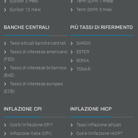
Euribor 3 mesi
Term SOFR 1 mese
Euribor 12 mesi
Term SOFR 3 mesi
BANCHE CENTRALI
PIÙ TASSI DI RIFERIMENTO
Tassi attuali banche centrali
SARON
Tasso di interesse americano
ESTER
(FED)
SONIA
Tasso di interesse britannico
TONAR
(BoE)
Tasso di interesse europeo
(ECB)
INFLAZIONE CPI
INFLAZIONE HICP
Cos'è l'inflazione CPI?
Tassi inflazione attuali
Inflazione Italia (CPI)
Cos'è l'inflazione HICP?