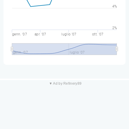
4%
2%
genn. '07
apr. '07
luglio '07
ott. '07
genn. '07
luglio '07
▼ Ad by Refinery89