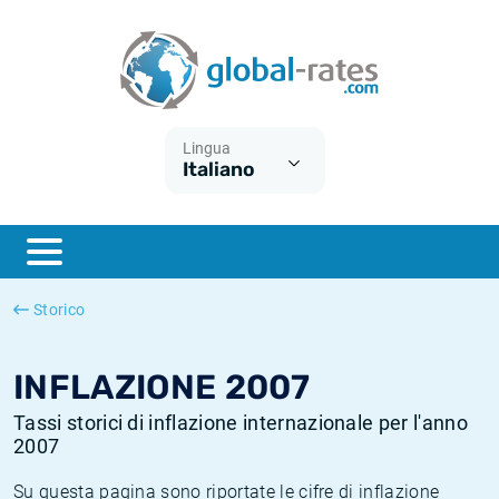
Euribor
Cos'è l'inflazione CPI?
Tassi storici Euribor
Calcolatore dell’inflazione
Term SOFR
Cos'è l'inflazione HICP?
Tassi storici di ESTER
Lingua
Italiano
Banche centrali
Inflazione Europa
Tassi SOFR storici
ESTER
Inflazione Italia
Tassi storici di SONIA
SONIA
Inflazione Stati Uniti
Tassi storici di TONAR
Storico
SOFR
Inflazione Svizzera
Tassi di inflazione storici
INFLAZIONE 2007
Tassi storici di inflazione internazionale per l'anno
2007
Su questa pagina sono riportate le cifre di inflazione