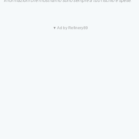
informazioni che mostriamo sono sempre a tuo rischio e spese.
▼ Ad by Refinery89