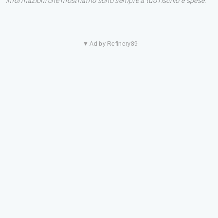
informazioni che mostriamo sono sempre a tuo rischio e spese.
▼ Ad by Refinery89