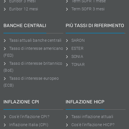
Euribor 3 mesi
Term SOFR 1 mese
Euribor 12 mesi
Term SOFR 3 mesi
BANCHE CENTRALI
PIÙ TASSI DI RIFERIMENTO
Tassi attuali banche centrali
SARON
Tasso di interesse americano
ESTER
(FED)
SONIA
Tasso di interesse britannico
TONAR
(BoE)
Tasso di interesse europeo
(ECB)
INFLAZIONE CPI
INFLAZIONE HICP
Cos'è l'inflazione CPI?
Tassi inflazione attuali
Inflazione Italia (CPI)
Cos'è l'inflazione HICP?