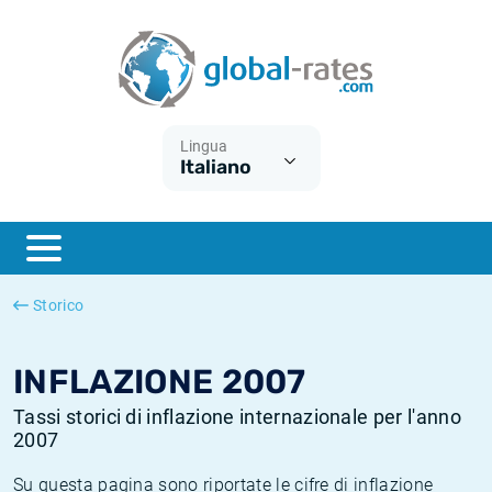
Euribor
Cos'è l'inflazione CPI?
Tassi storici Euribor
Calcolatore dell’inflazione
Term SOFR
Cos'è l'inflazione HICP?
Tassi storici di ESTER
Lingua
Italiano
Banche centrali
Inflazione Europa
Tassi SOFR storici
ESTER
Inflazione Italia
Tassi storici di SONIA
SONIA
Inflazione Stati Uniti
Tassi storici di TONAR
Storico
SOFR
Inflazione Svizzera
Tassi di inflazione storici
INFLAZIONE 2007
Tassi storici di inflazione internazionale per l'anno
2007
Su questa pagina sono riportate le cifre di inflazione