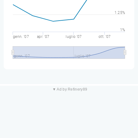
1.25%
1%
genn. '07
apr. '07
luglio '07
ott. '07
genn. '07
luglio '07
▼ Ad by Refinery89