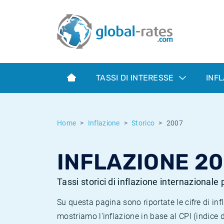
Euribor
Cos'è l'inflazione CPI?
Tassi storici Euribor
Calcolatore dell’inflazione
Term SOFR
Cos'è l'inflazione HICP?
Tassi storici di ESTER
TASSI DI INTERESSE
INF
Banche centrali
Inflazione Europa
Tassi SOFR storici
ESTER
Inflazione Italia
Tassi storici di SONIA
Home
Inflazione
Storico
2007
SONIA
Inflazione Stati Uniti
Tassi storici di TONAR
INFLAZIONE 2
SOFR
Inflazione Svizzera
Tassi di inflazione storici
Tassi storici di inflazione internazionale
Su questa pagina sono riportate le cifre di i
mostriamo l'inflazione in base al CPI (indice 