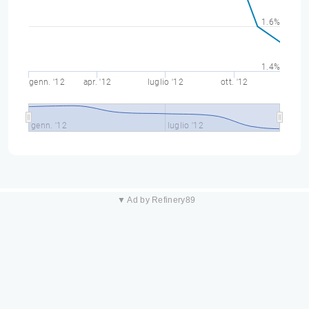
1.6%
1.4%
genn. '12
apr. '12
luglio '12
ott. '12
genn. '12
luglio '12
▼ Ad by Refinery89