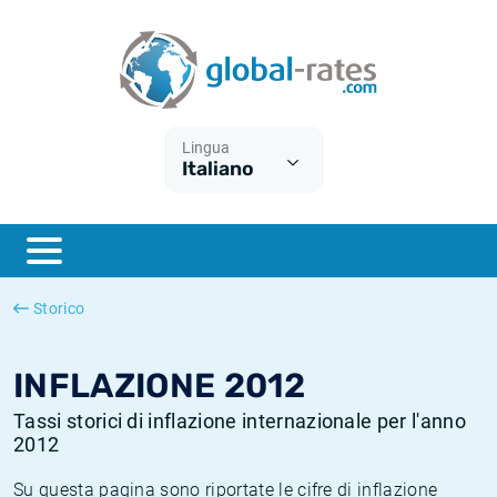
Euribor
Cos'è l'inflazione CPI?
Tassi storici Euribor
Calcolatore dell’inflazione
Term SOFR
Cos'è l'inflazione HICP?
Tassi storici di ESTER
Lingua
Italiano
Banche centrali
Inflazione Europa
Tassi SOFR storici
ESTER
Inflazione Italia
Tassi storici di SONIA
SONIA
Inflazione Stati Uniti
Tassi storici di TONAR
Storico
SOFR
Inflazione Svizzera
Tassi di inflazione storici
INFLAZIONE 2012
Tassi storici di inflazione internazionale per l'anno
2012
Su questa pagina sono riportate le cifre di inflazione