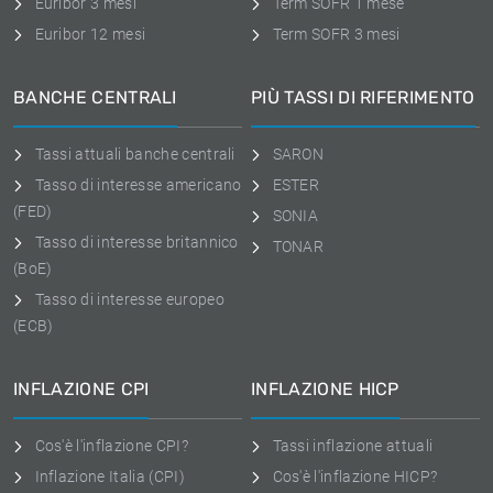
Euribor 3 mesi
Term SOFR 1 mese
Euribor 12 mesi
Term SOFR 3 mesi
BANCHE CENTRALI
PIÙ TASSI DI RIFERIMENTO
Tassi attuali banche centrali
SARON
Tasso di interesse americano
ESTER
(FED)
SONIA
Tasso di interesse britannico
TONAR
(BoE)
Tasso di interesse europeo
(ECB)
INFLAZIONE CPI
INFLAZIONE HICP
Cos'è l'inflazione CPI?
Tassi inflazione attuali
Inflazione Italia (CPI)
Cos'è l'inflazione HICP?