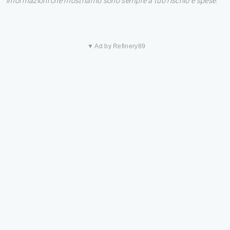
informazioni che mostriamo sono sempre a tuo rischio e spese.
▼ Ad by Refinery89