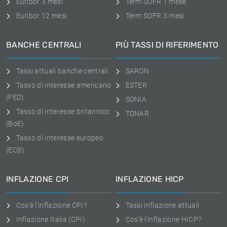
Euribor 3 mesi
Term SOFR 1 mese
Euribor 12 mesi
Term SOFR 3 mesi
BANCHE CENTRALI
PIÙ TASSI DI RIFERIMENTO
Tassi attuali banche centrali
SARON
Tasso di interesse americano
ESTER
(FED)
SONIA
Tasso di interesse britannico
TONAR
(BoE)
Tasso di interesse europeo
(ECB)
INFLAZIONE CPI
INFLAZIONE HICP
Cos'è l'inflazione CPI?
Tassi inflazione attuali
Inflazione Italia (CPI)
Cos'è l'inflazione HICP?