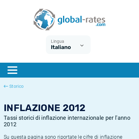
Euribor
Cos'è l'inflazione CPI?
Tassi storici Euribor
Calcolatore dell’inflazione
Term SOFR
Cos'è l'inflazione HICP?
Tassi storici di ESTER
Lingua
Italiano
Banche centrali
Inflazione Europa
Tassi SOFR storici
ESTER
Inflazione Italia
Tassi storici di SONIA
SONIA
Inflazione Stati Uniti
Tassi storici di TONAR
Storico
SOFR
Inflazione Svizzera
Tassi di inflazione storici
INFLAZIONE 2012
Tassi storici di inflazione internazionale per l'anno
2012
Su questa pagina sono riportate le cifre di inflazione