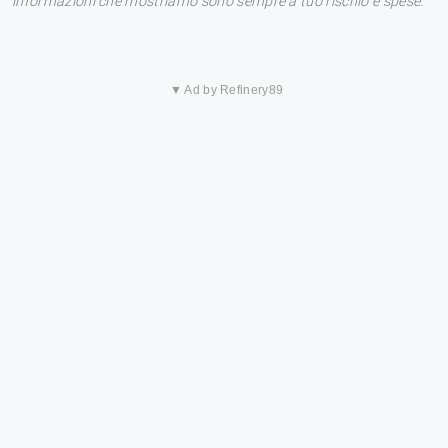
informazioni che mostriamo sono sempre a tuo rischio e spese.
▼ Ad by Refinery89