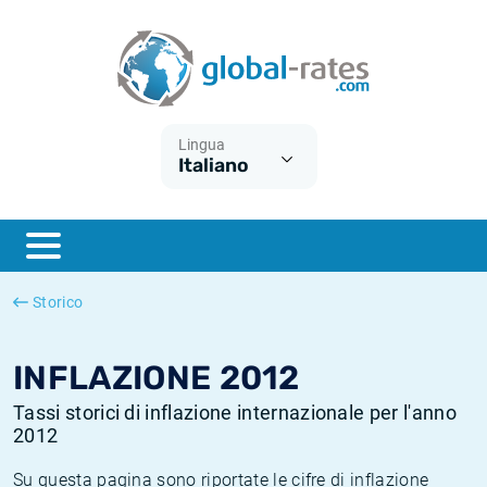
Euribor
Cos'è l'inflazione CPI?
Tassi storici Euribor
Calcolatore dell’inflazione
Term SOFR
Cos'è l'inflazione HICP?
Tassi storici di ESTER
Lingua
Italiano
Banche centrali
Inflazione Europa
Tassi SOFR storici
ESTER
Inflazione Italia
Tassi storici di SONIA
SONIA
Inflazione Stati Uniti
Tassi storici di TONAR
Storico
SOFR
Inflazione Svizzera
Tassi di inflazione storici
INFLAZIONE 2012
Tassi storici di inflazione internazionale per l'anno
2012
Su questa pagina sono riportate le cifre di inflazione