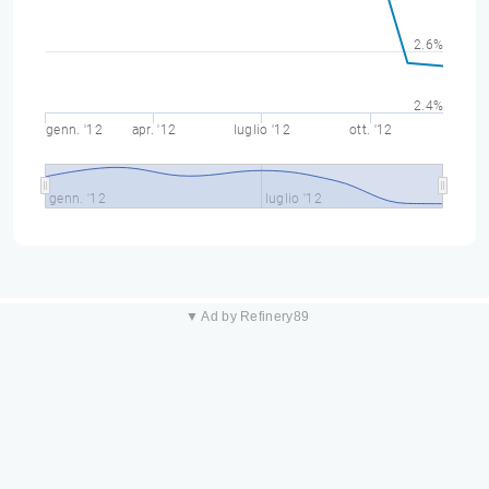
2.6%
2.4%
genn. '12
apr. '12
luglio '12
ott. '12
genn. '12
luglio '12
▼ Ad by Refinery89