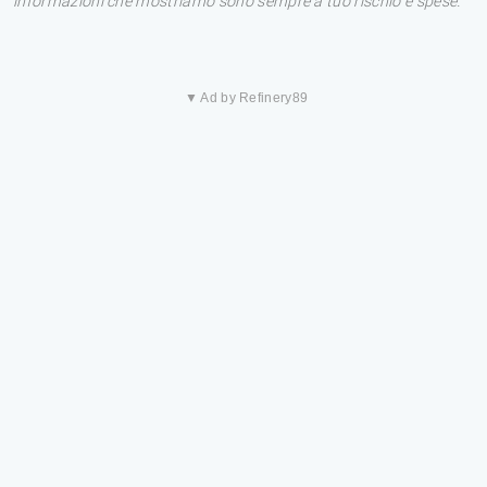
informazioni che mostriamo sono sempre a tuo rischio e spese.
▼ Ad by Refinery89