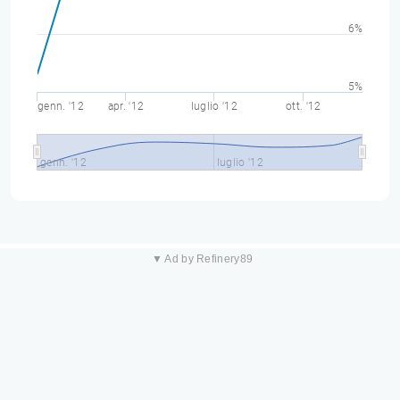
6%
5%
genn. '12
apr. '12
luglio '12
ott. '12
genn. '12
luglio '12
▼ Ad by Refinery89