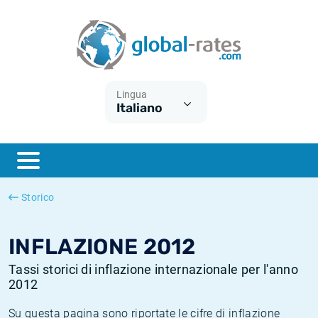
Euribor
Cos'è l'inflazione CPI?
Tassi storici Euribor
Calcolatore dell’inflazione
Term SOFR
Cos'è l'inflazione HICP?
Tassi storici di ESTER
Lingua
Italiano
Banche centrali
Inflazione Europa
Tassi SOFR storici
ESTER
Inflazione Italia
Tassi storici di SONIA
SONIA
Inflazione Stati Uniti
Tassi storici di TONAR
Storico
SOFR
Inflazione Svizzera
Tassi di inflazione storici
INFLAZIONE 2012
Tassi storici di inflazione internazionale per l'anno
2012
Su questa pagina sono riportate le cifre di inflazione