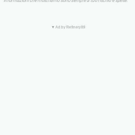
informazioni che mostriamo sono sempre a tuo rischio e spese.
▼ Ad by Refinery89