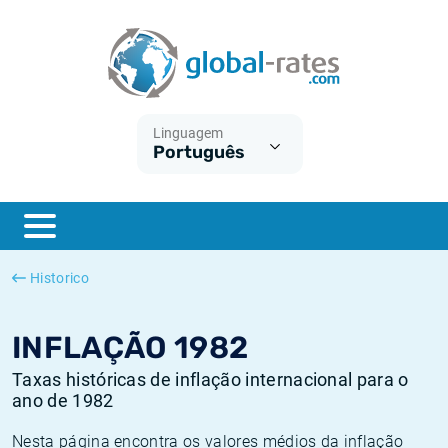
Euribor
O que é a inflação do IPC?
Taxas Euribor históricas
Calculadora de inflação
Term SOFR
O que é a inflação do IHPC?
Taxas ESTER históricas
Linguagem
Português
Bancos centrais
Inflação Brasil
Taxas SOFR históricas
ESTER
Inflação Estados Unidos
Taxas SONIA históricas
SONIA
Inflação Europa
Taxas TONAR históricas
Historico
SOFR
Inflação Portugal
Taxas de inflação históricas
INFLAÇÃO 1982
Taxas históricas de inflação internacional para o
ano de 1982
Nesta página encontra os valores médios da inflação