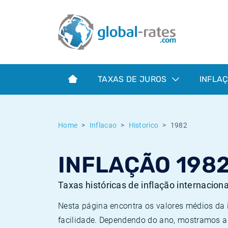
Euribor
O que é a inflação do IPC?
Taxas Euribor históricas
Calculadora de inflação
Term SOFR
O que é a inflação do IHPC?
Taxas ESTER históricas
TAXAS DE JUROS
INFLA
Bancos centrais
Inflação Brasil
Taxas SOFR históricas
ESTER
Inflação Estados Unidos
Taxas SONIA históricas
Home
Inflacao
Historico
1982
SONIA
Inflação Europa
Taxas TONAR históricas
INFLAÇÃO 198
SOFR
Inflação Portugal
Taxas de inflação históricas
Taxas históricas de inflação internacion
Nesta página encontra os valores médios da
facilidade. Dependendo do ano, mostramos a 