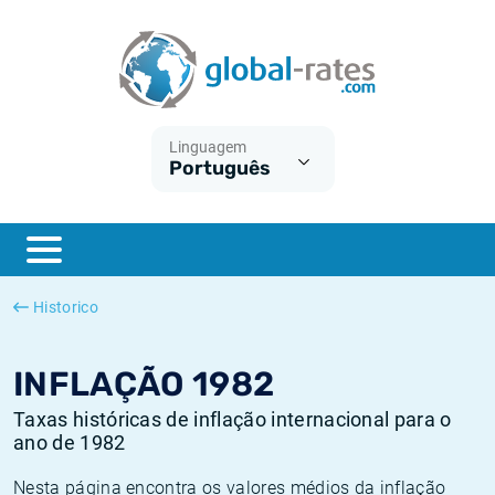
Euribor
O que é a inflação do IPC?
Taxas Euribor históricas
Calculadora de inflação
Term SOFR
O que é a inflação do IHPC?
Taxas ESTER históricas
Linguagem
Português
Bancos centrais
Inflação Brasil
Taxas SOFR históricas
ESTER
Inflação Estados Unidos
Taxas SONIA históricas
SONIA
Inflação Europa
Taxas TONAR históricas
Historico
SOFR
Inflação Portugal
Taxas de inflação históricas
INFLAÇÃO 1982
Taxas históricas de inflação internacional para o
ano de 1982
Nesta página encontra os valores médios da inflação