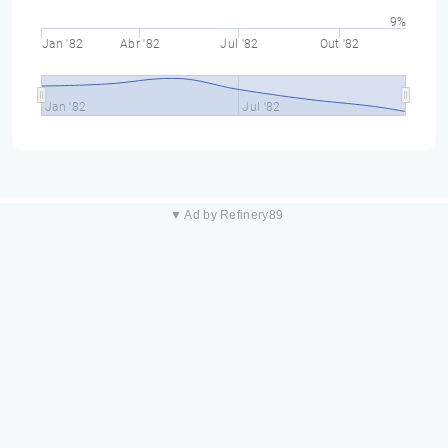
9%
Jan '82
Abr '82
Jul '82
Out '82
Jan '82
Jul '82
▼ Ad by Refinery89