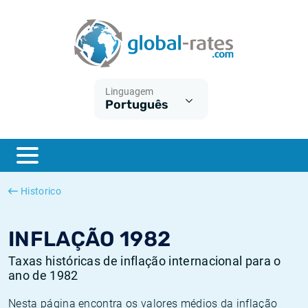
Euribor
O que é a inflação do IPC?
Taxas Euribor históricas
Calculadora de inflação
Term SOFR
O que é a inflação do IHPC?
Taxas ESTER históricas
Linguagem
Português
Bancos centrais
Inflação Brasil
Taxas SOFR históricas
ESTER
Inflação Estados Unidos
Taxas SONIA históricas
SONIA
Inflação Europa
Taxas TONAR históricas
Historico
SOFR
Inflação Portugal
Taxas de inflação históricas
INFLAÇÃO 1982
Taxas históricas de inflação internacional para o
ano de 1982
Nesta página encontra os valores médios da inflação