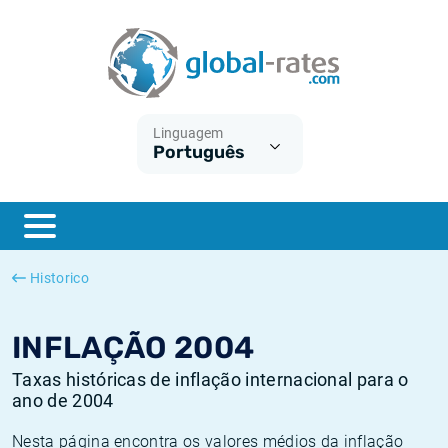
Euribor
O que é a inflação do IPC?
Taxas Euribor históricas
Calculadora de inflação
Term SOFR
O que é a inflação do IHPC?
Taxas ESTER históricas
Linguagem
Português
Bancos centrais
Inflação Brasil
Taxas SOFR históricas
ESTER
Inflação Estados Unidos
Taxas SONIA históricas
SONIA
Inflação Europa
Taxas TONAR históricas
Historico
SOFR
Inflação Portugal
Taxas de inflação históricas
INFLAÇÃO 2004
Taxas históricas de inflação internacional para o
ano de 2004
Nesta página encontra os valores médios da inflação