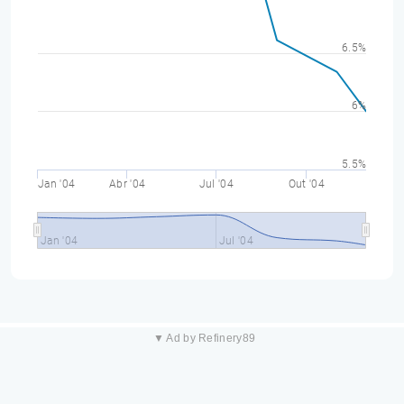
6.5%
6%
5.5%
Jan '04
Abr '04
Jul '04
Out '04
Jan '04
Jul '04
▼ Ad by Refinery89