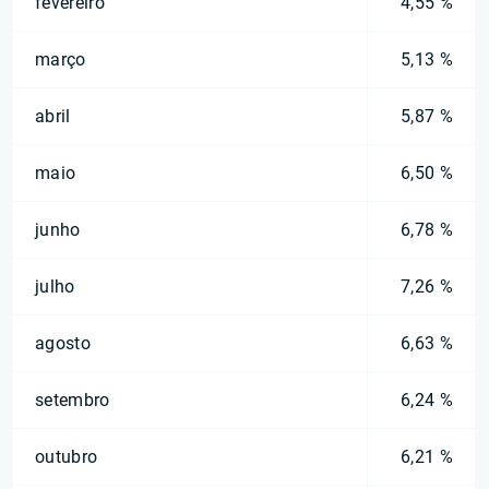
fevereiro
4,55 %
março
5,13 %
abril
5,87 %
maio
6,50 %
junho
6,78 %
julho
7,26 %
agosto
6,63 %
setembro
6,24 %
outubro
6,21 %