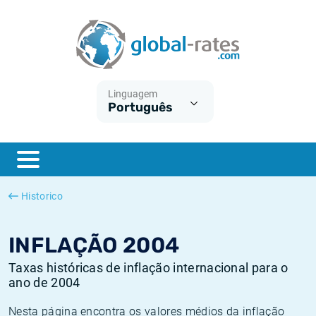
Euribor
O que é a inflação do IPC?
Taxas Euribor históricas
Calculadora de inflação
Term SOFR
O que é a inflação do IHPC?
Taxas ESTER históricas
Linguagem
Português
Bancos centrais
Inflação Brasil
Taxas SOFR históricas
ESTER
Inflação Estados Unidos
Taxas SONIA históricas
SONIA
Inflação Europa
Taxas TONAR históricas
Historico
SOFR
Inflação Portugal
Taxas de inflação históricas
INFLAÇÃO 2004
Taxas históricas de inflação internacional para o
ano de 2004
Nesta página encontra os valores médios da inflação