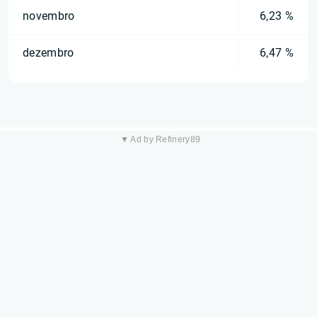
novembro
6,23 %
dezembro
6,47 %
▼ Ad by Refinery89