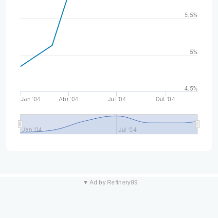
5.5%
5%
4.5%
Jan '04
Abr '04
Jul '04
Out '04
Jan '04
Jul '04
▼ Ad by Refinery89