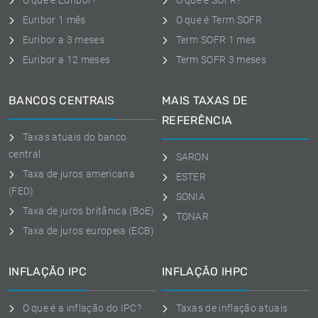
O que é Euribor?
O que é SOFR?
Euribor 1 mês
O que é Term SOFR
Euribor a 3 meses
Term SOFR 1 mes
Euribor a 12 meses
Term SOFR 3 meses
BANCOS CENTRAIS
MAIS TAXAS DE
REFERÊNCIA
Taxas atuais do banco
central
SARON
Taxa de juros americana
ESTER
(FED)
SONIA
Taxa de juros britânica (BoE)
TONAR
Taxa de juros europeia (ECB)
INFLAÇÃO IPC
INFLAÇÃO IHPC
O que é a inflação do IPC?
Taxas de inflação atuais