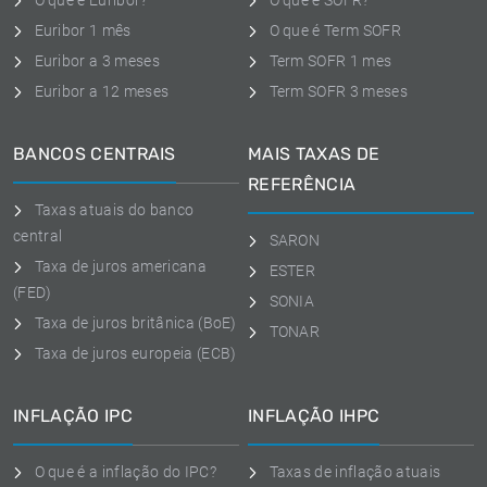
O que é Euribor?
O que é SOFR?
Euribor 1 mês
O que é Term SOFR
Euribor a 3 meses
Term SOFR 1 mes
Euribor a 12 meses
Term SOFR 3 meses
BANCOS CENTRAIS
MAIS TAXAS DE
REFERÊNCIA
Taxas atuais do banco
central
SARON
Taxa de juros americana
ESTER
(FED)
SONIA
Taxa de juros britânica (BoE)
TONAR
Taxa de juros europeia (ECB)
INFLAÇÃO IPC
INFLAÇÃO IHPC
O que é a inflação do IPC?
Taxas de inflação atuais