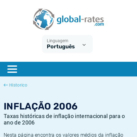
Euribor
O que é a inflação do IPC?
Taxas Euribor históricas
Calculadora de inflação
Term SOFR
O que é a inflação do IHPC?
Taxas ESTER históricas
Linguagem
Português
Bancos centrais
Inflação Brasil
Taxas SOFR históricas
ESTER
Inflação Estados Unidos
Taxas SONIA históricas
SONIA
Inflação Europa
Taxas TONAR históricas
Historico
SOFR
Inflação Portugal
Taxas de inflação históricas
INFLAÇÃO 2006
Taxas históricas de inflação internacional para o
ano de 2006
Nesta página encontra os valores médios da inflação