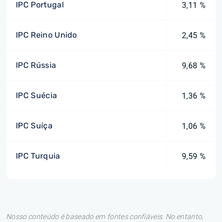
IPC Portugal
3,11 %
IPC Reino Unido
2,45 %
IPC Rússia
9,68 %
IPC Suécia
1,36 %
IPC Suíça
1,06 %
IPC Turquia
9,59 %
Nosso conteúdo é baseado em fontes confiáveis. No entanto,