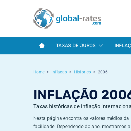
Euribor
O que é a inflação do IPC?
Taxas Euribor históricas
Calculadora de inflação
Term SOFR
O que é a inflação do IHPC?
Taxas ESTER históricas
TAXAS DE JUROS
INFLA
Bancos centrais
Inflação Brasil
Taxas SOFR históricas
ESTER
Inflação Estados Unidos
Taxas SONIA históricas
Home
Inflacao
Historico
2006
SONIA
Inflação Europa
Taxas TONAR históricas
INFLAÇÃO 200
SOFR
Inflação Portugal
Taxas de inflação históricas
Taxas históricas de inflação internacion
Nesta página encontra os valores médios da
facilidade. Dependendo do ano, mostramos a 