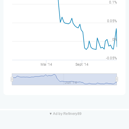
0.1%
0.05%
0%
-0.05%
Mai '14
Sept '14
Juil '14
▼ Ad by Refinery89