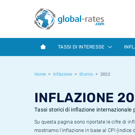
Euribor
Cos'è l'inflazione CPI?
Tassi storici Euribor
Calcolatore dell’inflazione
Term SOFR
Cos'è l'inflazione HICP?
Tassi storici di ESTER
TASSI DI INTERESSE
INF
Banche centrali
Inflazione Europa
Tassi SOFR storici
ESTER
Inflazione Italia
Tassi storici di SONIA
Home
Inflazione
Storico
2022
SONIA
Inflazione Stati Uniti
Tassi storici di TONAR
INFLAZIONE 2
SOFR
Inflazione Svizzera
Tassi di inflazione storici
Tassi storici di inflazione internazionale
Su questa pagina sono riportate le cifre di i
mostriamo l'inflazione in base al CPI (indice 