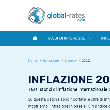
Euribor
Cos'è l'inflazione CPI?
Tassi storici Euribor
Calcolatore dell’inflazione
Term SOFR
Cos'è l'inflazione HICP?
Tassi storici di ESTER
TASSI DI INTERESSE
INF
Banche centrali
Inflazione Europa
Tassi SOFR storici
ESTER
Inflazione Italia
Tassi storici di SONIA
Home
Inflazione
Storico
2022
SONIA
Inflazione Stati Uniti
Tassi storici di TONAR
INFLAZIONE 2
SOFR
Inflazione Svizzera
Tassi di inflazione storici
Tassi storici di inflazione internazionale
Su questa pagina sono riportate le cifre di i
mostriamo l'inflazione in base al CPI (indice 