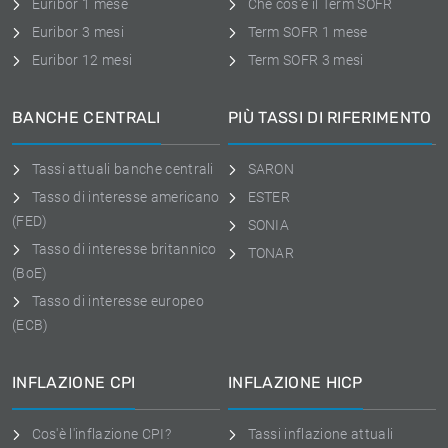
Euribor 1 mese
Che cos'è il Term SOFR
Euribor 3 mesi
Term SOFR 1 mese
Euribor 12 mesi
Term SOFR 3 mesi
BANCHE CENTRALI
PIÙ TASSI DI RIFERIMENTO
Tassi attuali banche centrali
SARON
Tasso di interesse americano
ESTER
(FED)
SONIA
Tasso di interesse britannico
TONAR
(BoE)
Tasso di interesse europeo
(ECB)
INFLAZIONE CPI
INFLAZIONE HICP
Cos'è l'inflazione CPI?
Tassi inflazione attuali