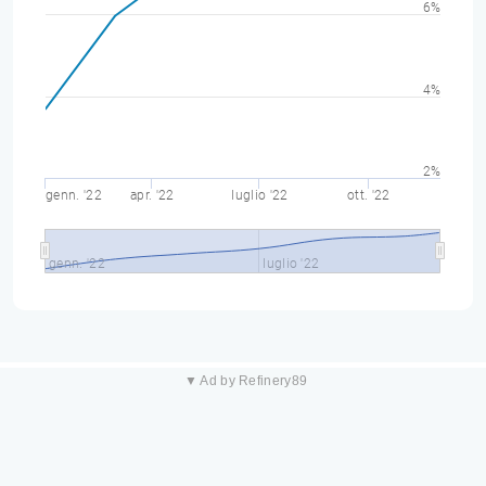
6%
4%
2%
genn. '22
apr. '22
luglio '22
ott. '22
genn. '22
luglio '22
▼ Ad by Refinery89