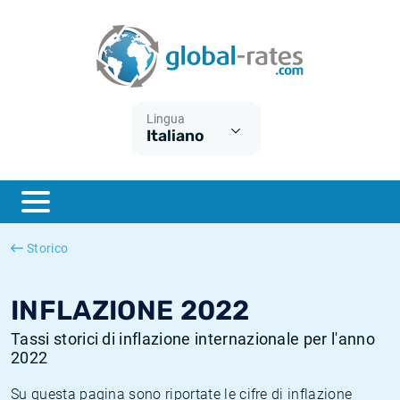
Euribor
Cos'è l'inflazione CPI?
Tassi storici Euribor
Calcolatore dell’inflazione
Term SOFR
Cos'è l'inflazione HICP?
Tassi storici di ESTER
Lingua
Italiano
Banche centrali
Inflazione Europa
Tassi SOFR storici
ESTER
Inflazione Italia
Tassi storici di SONIA
SONIA
Inflazione Stati Uniti
Tassi storici di TONAR
Storico
SOFR
Inflazione Svizzera
Tassi di inflazione storici
INFLAZIONE 2022
Tassi storici di inflazione internazionale per l'anno
2022
Su questa pagina sono riportate le cifre di inflazione