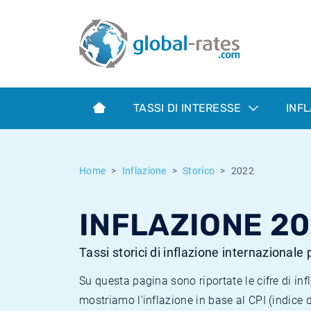
Euribor
Cos'è l'inflazione CPI?
Tassi storici Euribor
Calcolatore dell’inflazione
Term SOFR
Cos'è l'inflazione HICP?
Tassi storici di ESTER
TASSI DI INTERESSE
INF
Banche centrali
Inflazione Europa
Tassi SOFR storici
ESTER
Inflazione Italia
Tassi storici di SONIA
Home
Inflazione
Storico
2022
SONIA
Inflazione Stati Uniti
Tassi storici di TONAR
INFLAZIONE 2
SOFR
Inflazione Svizzera
Tassi di inflazione storici
Tassi storici di inflazione internazionale
Su questa pagina sono riportate le cifre di i
mostriamo l'inflazione in base al CPI (indice 