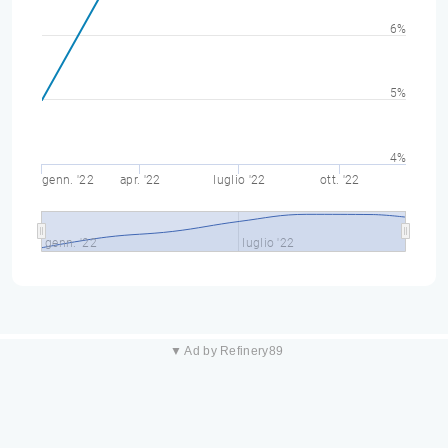
6%
5%
4%
genn. '22
apr. '22
luglio '22
ott. '22
genn. '22
luglio '22
▼ Ad by Refinery89