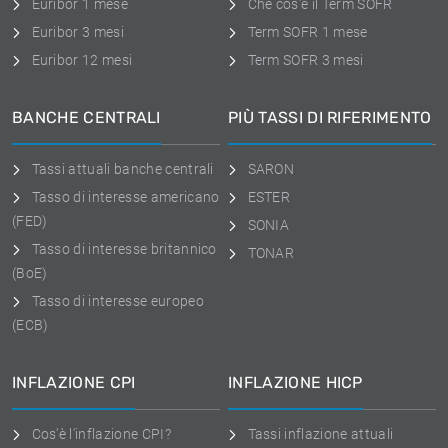
Euribor 1 mese
Che cos'è il Term SOFR
Euribor 3 mesi
Term SOFR 1 mese
Euribor 12 mesi
Term SOFR 3 mesi
BANCHE CENTRALI
PIÙ TASSI DI RIFERIMENTO
Tassi attuali banche centrali
SARON
Tasso di interesse americano
ESTER
(FED)
SONIA
Tasso di interesse britannico
TONAR
(BoE)
Tasso di interesse europeo
(ECB)
INFLAZIONE CPI
INFLAZIONE HICP
Cos'è l'inflazione CPI?
Tassi inflazione attuali