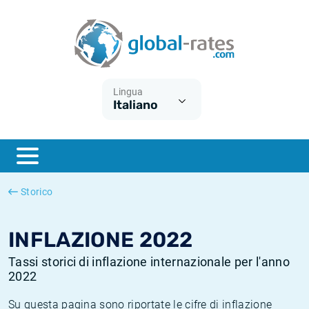
Euribor
Cos'è l'inflazione CPI?
Tassi storici Euribor
Calcolatore dell’inflazione
Term SOFR
Cos'è l'inflazione HICP?
Tassi storici di ESTER
Lingua
Italiano
Banche centrali
Inflazione Europa
Tassi SOFR storici
ESTER
Inflazione Italia
Tassi storici di SONIA
SONIA
Inflazione Stati Uniti
Tassi storici di TONAR
Storico
SOFR
Inflazione Svizzera
Tassi di inflazione storici
INFLAZIONE 2022
Tassi storici di inflazione internazionale per l'anno
2022
Su questa pagina sono riportate le cifre di inflazione