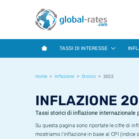
Euribor
Cos'è l'inflazione CPI?
Tassi storici Euribor
Calcolatore dell’inflazione
Term SOFR
Cos'è l'inflazione HICP?
Tassi storici di ESTER
TASSI DI INTERESSE
INF
Banche centrali
Inflazione Europa
Tassi SOFR storici
ESTER
Inflazione Italia
Tassi storici di SONIA
Home
Inflazione
Storico
2022
SONIA
Inflazione Stati Uniti
Tassi storici di TONAR
INFLAZIONE 2
SOFR
Inflazione Svizzera
Tassi di inflazione storici
Tassi storici di inflazione internazionale
Su questa pagina sono riportate le cifre di i
mostriamo l'inflazione in base al CPI (indice 