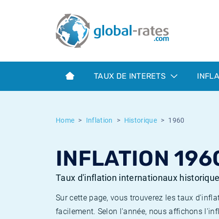
Euribor
Qu'est-ce que l'inflation IPC?
Taux Euribor historiques
Calculateur d’inflation
Term SOFR
Qu'est-ce que l'inflation IPCH?
Taux ESTER historiques
TAUX DE INTERETS
INFL
Banques centrales
Inflation Américain
Taux SOFR historiques
ESTER
Inflation Canadien
Taux SONIA historiques
Home
Inflation
Historique
1960
SONIA
Inflation Europeenne
Taux TONAR historiques
INFLATION 196
SOFR
Inflation Français
Taux d'inflation historiques
Taux d'inflation internationaux historiqu
Sur cette page, vous trouverez les taux d'in
facilement. Selon l'année, nous affichons l'inf