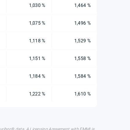
%
1,030 %
1,464 %
%
1,075 %
1,496 %
%
1,118 %
1,529 %
%
1,151 %
1,558 %
%
1,184 %
1,584 %
%
1,222 %
1,610 %
 Euribor® data. A Licensing Agreement with EMMI is