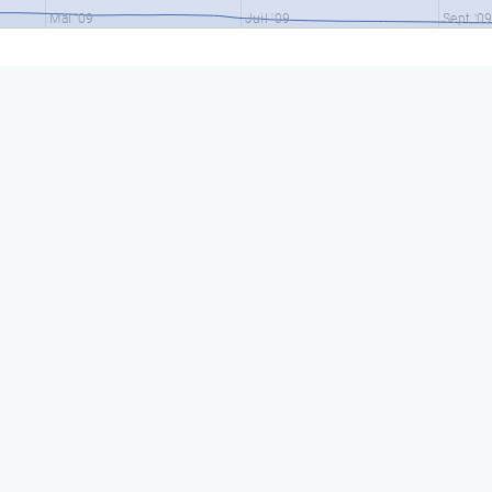
Mai '09
Juil '09
Sept '0