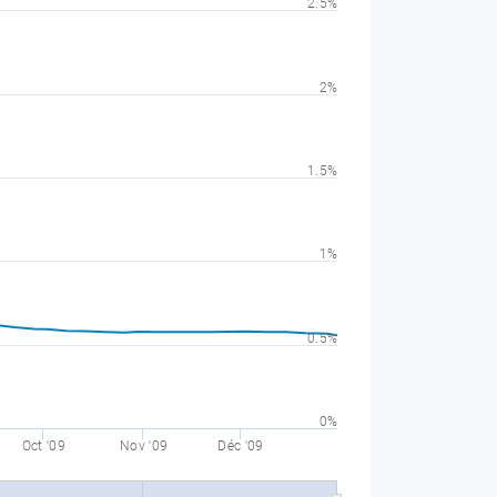
2.5%
2%
1.5%
1%
0.5%
0%
Oct '09
Nov '09
Déc '09