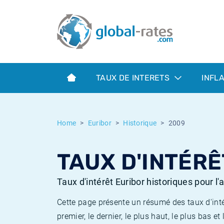
Euribor
Qu'est-ce que l'inflation IPC?
Taux Euribor historiques
Calculateur d’inflation
Term SOFR
Qu'est-ce que l'inflation IPCH?
Taux ESTER historiques
TAUX DE INTERETS
INFL
Banques centrales
Inflation Américain
Taux SOFR historiques
ESTER
Inflation Canadien
Taux SONIA historiques
Home
Euribor
Historique
2009
SONIA
Inflation Europeenne
Taux TONAR historiques
TAUX D'INTÉRÊ
SOFR
Inflation Français
Taux d'inflation historiques
Taux d'intérêt Euribor historiques pour l
Cette page présente un résumé des taux d'inté
premier, le dernier, le plus haut, le plus bas 