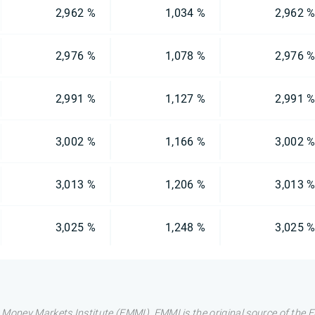
2,962 %
1,034 %
2,962 
2,976 %
1,078 %
2,976 
2,991 %
1,127 %
2,991 
3,002 %
1,166 %
3,002 
3,013 %
1,206 %
3,013 
3,025 %
1,248 %
3,025 
 Money Markets Institute (EMMI). EMMI is the original source of the