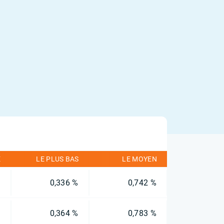
É
LE PLUS BAS
LE MOYEN
%
0,336 %
0,742 %
%
0,364 %
0,783 %