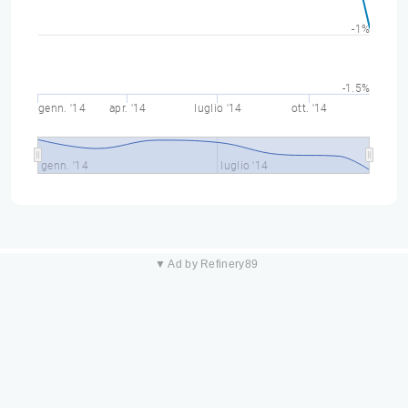
-1%
-1.5%
genn. '14
apr. '14
luglio '14
ott. '14
genn. '14
luglio '14
▼ Ad by Refinery89