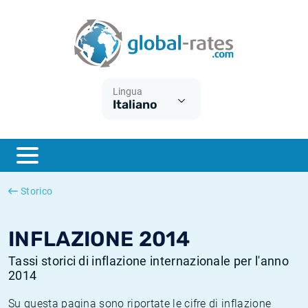
Euribor
Cos'è l'inflazione CPI?
Tassi storici Euribor
Calcolatore dell’inflazione
Term SOFR
Cos'è l'inflazione HICP?
Tassi storici di ESTER
Lingua
Italiano
Banche centrali
Inflazione Europa
Tassi SOFR storici
ESTER
Inflazione Italia
Tassi storici di SONIA
SONIA
Inflazione Stati Uniti
Tassi storici di TONAR
Storico
SOFR
Inflazione Svizzera
Tassi di inflazione storici
INFLAZIONE 2014
Tassi storici di inflazione internazionale per l'anno
2014
Su questa pagina sono riportate le cifre di inflazione