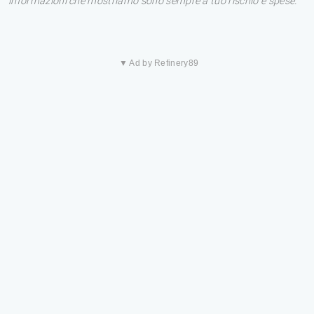
informazioni che mostriamo sono sempre a tuo rischio e spese.
▼ Ad by Refinery89