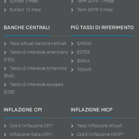
Euribor 3 mesi
Term SOFR 1 mese
Euribor 12 mesi
Term SOFR 3 mesi
BANCHE CENTRALI
PIÙ TASSI DI RIFERIMENTO
Tassi attuali banche centrali
SARON
Tasso di interesse americano
ESTER
(FED)
SONIA
Tasso di interesse britannico
TONAR
(BoE)
Tasso di interesse europeo
(ECB)
INFLAZIONE CPI
INFLAZIONE HICP
Cos'è l'inflazione CPI?
Tassi inflazione attuali
Inflazione Italia (CPI)
Cos'è l'inflazione HICP?