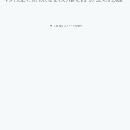
informazioni che mostriamo sono sempre a tuo rischio e spese.
▼ Ad by Refinery89