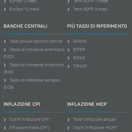
Euribor 3 mesi
Term SOFR 1 mese
Euribor 12 mesi
Term SOFR 3 mesi
BANCHE CENTRALI
PIÙ TASSI DI RIFERIMENTO
Tassi attuali banche centrali
SARON
Tasso di interesse americano
ESTER
(FED)
SONIA
Tasso di interesse britannico
TONAR
(BoE)
Tasso di interesse europeo
(ECB)
INFLAZIONE CPI
INFLAZIONE HICP
Cos'è l'inflazione CPI?
Tassi inflazione attuali
Inflazione Italia (CPI)
Cos'è l'inflazione HICP?