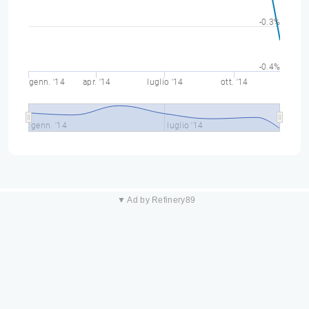
-0.3%
-0.4%
genn. '14
apr. '14
luglio '14
ott. '14
genn. '14
luglio '14
▼ Ad by Refinery89