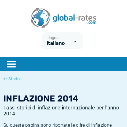
Euribor
Cos'è l'inflazione CPI?
Tassi storici Euribor
Calcolatore dell’inflazione
Term SOFR
Cos'è l'inflazione HICP?
Tassi storici di ESTER
Lingua
Italiano
Banche centrali
Inflazione Europa
Tassi SOFR storici
ESTER
Inflazione Italia
Tassi storici di SONIA
SONIA
Inflazione Stati Uniti
Tassi storici di TONAR
Storico
SOFR
Inflazione Svizzera
Tassi di inflazione storici
INFLAZIONE 2014
Tassi storici di inflazione internazionale per l'anno
2014
Su questa pagina sono riportate le cifre di inflazione