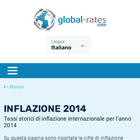
Euribor
Cos'è l'inflazione CPI?
Tassi storici Euribor
Calcolatore dell’inflazione
Term SOFR
Cos'è l'inflazione HICP?
Tassi storici di ESTER
Lingua
Italiano
Banche centrali
Inflazione Europa
Tassi SOFR storici
ESTER
Inflazione Italia
Tassi storici di SONIA
SONIA
Inflazione Stati Uniti
Tassi storici di TONAR
Storico
SOFR
Inflazione Svizzera
Tassi di inflazione storici
INFLAZIONE 2014
Tassi storici di inflazione internazionale per l'anno
2014
Su questa pagina sono riportate le cifre di inflazione