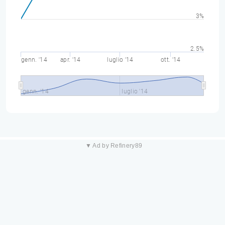
3%
2.5%
genn. '14
apr. '14
luglio '14
ott. '14
genn. '14
luglio '14
▼ Ad by Refinery89