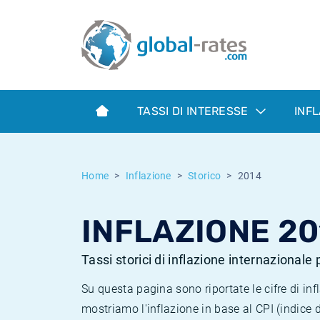
Euribor
Cos'è l'inflazione CPI?
Tassi storici Euribor
Calcolatore dell’inflazione
Term SOFR
Cos'è l'inflazione HICP?
Tassi storici di ESTER
TASSI DI INTERESSE
INF
Banche centrali
Inflazione Europa
Tassi SOFR storici
ESTER
Inflazione Italia
Tassi storici di SONIA
Home
Inflazione
Storico
2014
SONIA
Inflazione Stati Uniti
Tassi storici di TONAR
INFLAZIONE 20
SOFR
Inflazione Svizzera
Tassi di inflazione storici
Tassi storici di inflazione internazionale
Su questa pagina sono riportate le cifre di i
mostriamo l'inflazione in base al CPI (indice 