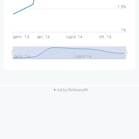
1.5%
1%
genn. '14
apr. '14
luglio '14
ott. '14
genn. '14
luglio '14
▼ Ad by Refinery89