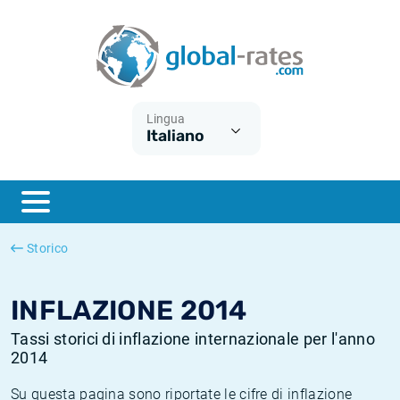
Euribor
Cos'è l'inflazione CPI?
Tassi storici Euribor
Calcolatore dell’inflazione
Term SOFR
Cos'è l'inflazione HICP?
Tassi storici di ESTER
Lingua
Italiano
Banche centrali
Inflazione Europa
Tassi SOFR storici
ESTER
Inflazione Italia
Tassi storici di SONIA
SONIA
Inflazione Stati Uniti
Tassi storici di TONAR
Storico
SOFR
Inflazione Svizzera
Tassi di inflazione storici
INFLAZIONE 2014
Tassi storici di inflazione internazionale per l'anno
2014
Su questa pagina sono riportate le cifre di inflazione