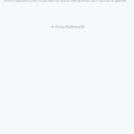
informazioni che mostriamo sono sempre a tuo rischio e spese.
▼ Ad by Refinery89