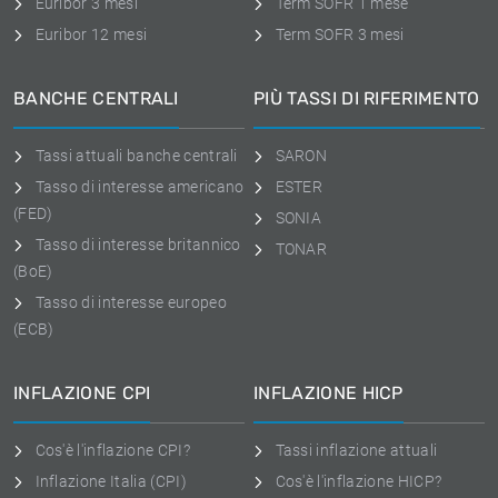
Euribor 3 mesi
Term SOFR 1 mese
Euribor 12 mesi
Term SOFR 3 mesi
BANCHE CENTRALI
PIÙ TASSI DI RIFERIMENTO
Tassi attuali banche centrali
SARON
Tasso di interesse americano
ESTER
(FED)
SONIA
Tasso di interesse britannico
TONAR
(BoE)
Tasso di interesse europeo
(ECB)
INFLAZIONE CPI
INFLAZIONE HICP
Cos'è l'inflazione CPI?
Tassi inflazione attuali
Inflazione Italia (CPI)
Cos'è l'inflazione HICP?