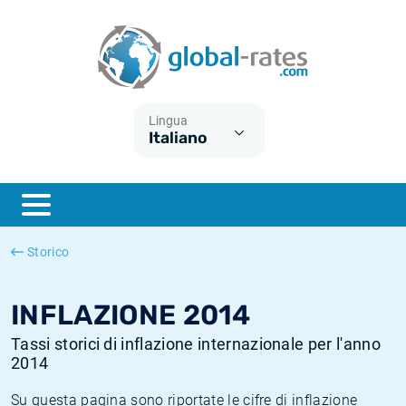
Euribor
Cos'è l'inflazione CPI?
Tassi storici Euribor
Calcolatore dell’inflazione
Term SOFR
Cos'è l'inflazione HICP?
Tassi storici di ESTER
Lingua
Italiano
Banche centrali
Inflazione Europa
Tassi SOFR storici
ESTER
Inflazione Italia
Tassi storici di SONIA
SONIA
Inflazione Stati Uniti
Tassi storici di TONAR
Storico
SOFR
Inflazione Svizzera
Tassi di inflazione storici
INFLAZIONE 2014
Tassi storici di inflazione internazionale per l'anno
2014
Su questa pagina sono riportate le cifre di inflazione