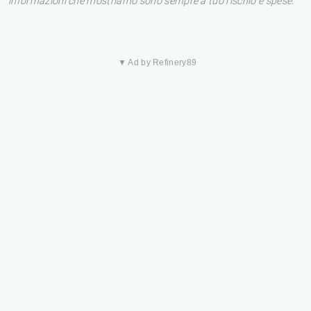
informazioni che mostriamo sono sempre a tuo rischio e spese.
▼ Ad by Refinery89