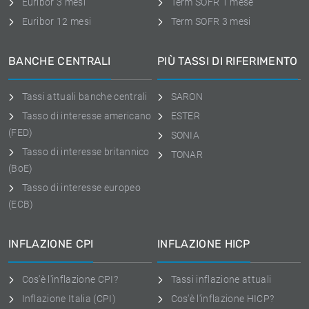
Euribor 3 mesi
Term SOFR 1 mese
Euribor 12 mesi
Term SOFR 3 mesi
BANCHE CENTRALI
PIÙ TASSI DI RIFERIMENTO
Tassi attuali banche centrali
SARON
Tasso di interesse americano
ESTER
(FED)
SONIA
Tasso di interesse britannico
TONAR
(BoE)
Tasso di interesse europeo
(ECB)
INFLAZIONE CPI
INFLAZIONE HICP
Cos'è l'inflazione CPI?
Tassi inflazione attuali
Inflazione Italia (CPI)
Cos'è l'inflazione HICP?