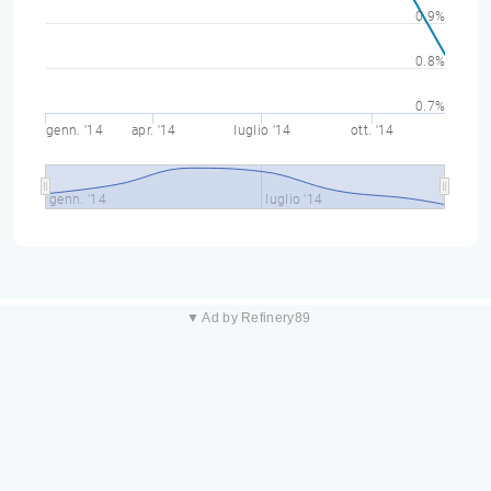
0.9%
0.8%
0.7%
genn. '14
apr. '14
luglio '14
ott. '14
genn. '14
luglio '14
▼ Ad by Refinery89