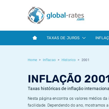
Euribor
O que é a inflação do IPC?
Taxas Euribor históricas
Calculadora de inflação
Term SOFR
O que é a inflação do IHPC?
Taxas ESTER históricas
TAXAS DE JUROS
INFLA
Bancos centrais
Inflação Brasil
Taxas SOFR históricas
ESTER
Inflação Estados Unidos
Taxas SONIA históricas
Home
Inflacao
Historico
2001
SONIA
Inflação Europa
Taxas TONAR históricas
INFLAÇÃO 200
SOFR
Inflação Portugal
Taxas de inflação históricas
Taxas históricas de inflação internacion
Nesta página encontra os valores médios da
facilidade. Dependendo do ano, mostramos a 