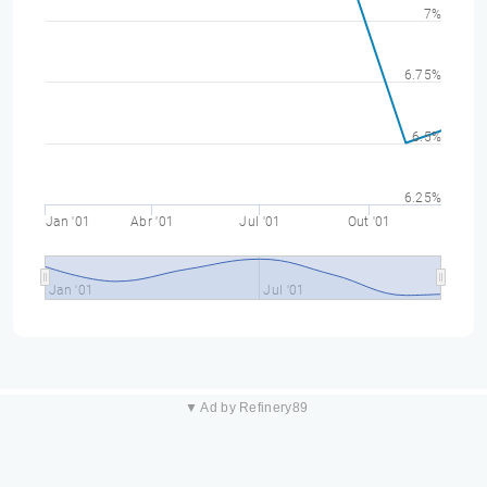
7%
6.75%
6.5%
6.25%
Jan '01
Abr '01
Jul '01
Out '01
Jan '01
Jul '01
▼ Ad by Refinery89