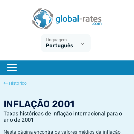
Euribor
O que é a inflação do IPC?
Taxas Euribor históricas
Calculadora de inflação
Term SOFR
O que é a inflação do IHPC?
Taxas ESTER históricas
Linguagem
Português
Bancos centrais
Inflação Brasil
Taxas SOFR históricas
ESTER
Inflação Estados Unidos
Taxas SONIA históricas
SONIA
Inflação Europa
Taxas TONAR históricas
Historico
SOFR
Inflação Portugal
Taxas de inflação históricas
INFLAÇÃO 2001
Taxas históricas de inflação internacional para o
ano de 2001
Nesta página encontra os valores médios da inflação