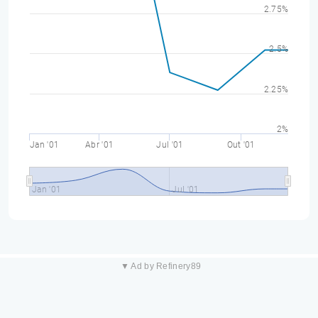
2.75%
2.5%
2.25%
2%
Jan '01
Abr '01
Jul '01
Out '01
Jan '01
Jul '01
▼ Ad by Refinery89