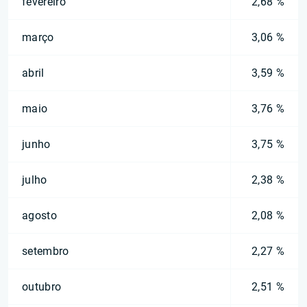
fevereiro
2,68 %
março
3,06 %
abril
3,59 %
maio
3,76 %
junho
3,75 %
julho
2,38 %
agosto
2,08 %
setembro
2,27 %
outubro
2,51 %