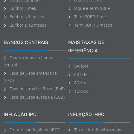
O que é Euribor?
O que é SOFR?
Euribor 1 mês
O que é Term SOFR
Euribor a 3 meses
Term SOFR 1 mes
Euribor a 12 meses
Term SOFR 3 meses
BANCOS CENTRAIS
MAIS TAXAS DE
REFERÊNCIA
Taxas atuais do banco
central
SARON
Taxa de juros americana
ESTER
(FED)
SONIA
Taxa de juros britânica (BoE)
TONAR
Taxa de juros europeia (ECB)
INFLAÇÃO IPC
INFLAÇÃO IHPC
O que é a inflação do IPC?
Taxas de inflação atuais