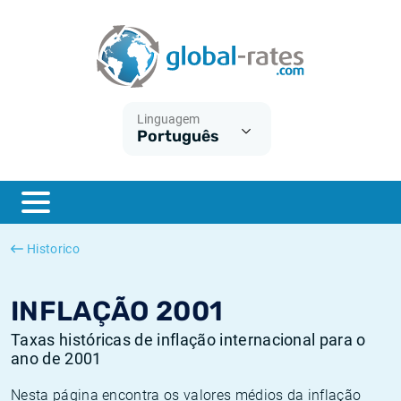
Euribor
O que é a inflação do IPC?
Taxas Euribor históricas
Calculadora de inflação
Term SOFR
O que é a inflação do IHPC?
Taxas ESTER históricas
Linguagem
Português
Bancos centrais
Inflação Brasil
Taxas SOFR históricas
ESTER
Inflação Estados Unidos
Taxas SONIA históricas
SONIA
Inflação Europa
Taxas TONAR históricas
Historico
SOFR
Inflação Portugal
Taxas de inflação históricas
INFLAÇÃO 2001
Taxas históricas de inflação internacional para o
ano de 2001
Nesta página encontra os valores médios da inflação