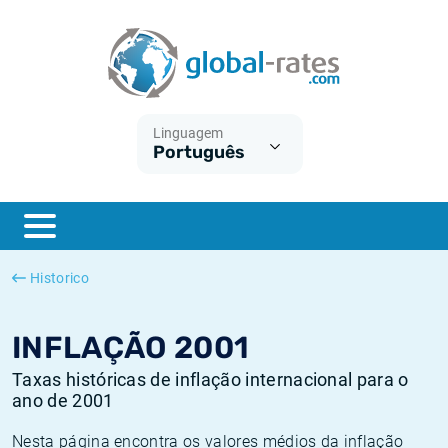
Euribor
O que é a inflação do IPC?
Taxas Euribor históricas
Calculadora de inflação
Term SOFR
O que é a inflação do IHPC?
Taxas ESTER históricas
Linguagem
Português
Bancos centrais
Inflação Brasil
Taxas SOFR históricas
ESTER
Inflação Estados Unidos
Taxas SONIA históricas
SONIA
Inflação Europa
Taxas TONAR históricas
Historico
SOFR
Inflação Portugal
Taxas de inflação históricas
INFLAÇÃO 2001
Taxas históricas de inflação internacional para o
ano de 2001
Nesta página encontra os valores médios da inflação