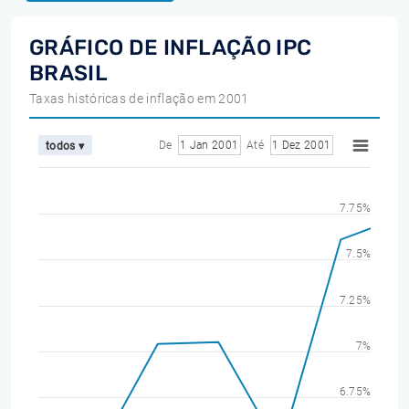
GRÁFICO DE INFLAÇÃO IPC
BRASIL
Taxas históricas de inflação em 2001
De
1 Jan 2001
Até
1 Dez 2001
todos ▾
7.75%
7.5%
7.25%
7%
6.75%