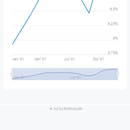
6.5%
6.25%
6%
5.75%
Jan '01
Abr '01
Jul '01
Out '01
Jan '01
Jul '01
▼ Ad by Refinery89