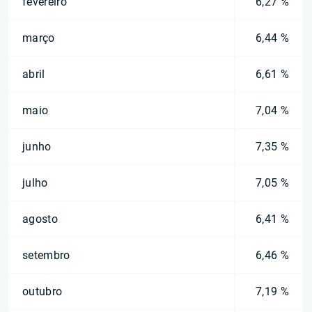
fevereiro
6,27 %
março
6,44 %
abril
6,61 %
maio
7,04 %
junho
7,35 %
julho
7,05 %
agosto
6,41 %
setembro
6,46 %
outubro
7,19 %