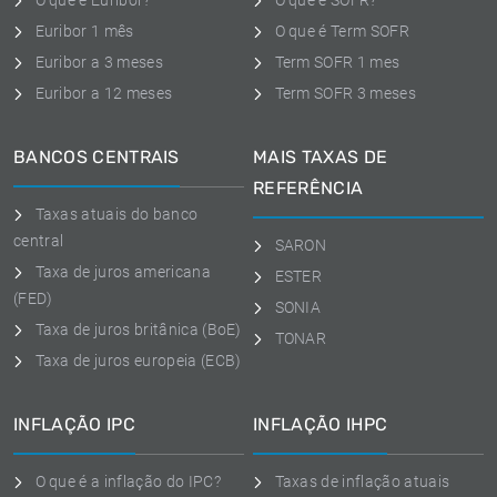
O que é Euribor?
O que é SOFR?
Euribor 1 mês
O que é Term SOFR
Euribor a 3 meses
Term SOFR 1 mes
Euribor a 12 meses
Term SOFR 3 meses
BANCOS CENTRAIS
MAIS TAXAS DE
REFERÊNCIA
Taxas atuais do banco
central
SARON
Taxa de juros americana
ESTER
(FED)
SONIA
Taxa de juros britânica (BoE)
TONAR
Taxa de juros europeia (ECB)
INFLAÇÃO IPC
INFLAÇÃO IHPC
O que é a inflação do IPC?
Taxas de inflação atuais