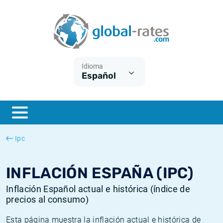
Euribor
¿Qué es la inflación IPC?
Euribor - histórico
Calculadora de inflación
Term SOFR
¿Qué es la inflación IPCA?
ESTER - histórico
Idioma
Español
Bancos centrales
Inflación Chileno - IPC
SONIA - histórico
ESTER
Inflación Español - IPC
SOFR - histórico
SONIA
Inflación Estadounidense
TONAR - histórico
Ipc
SOFR
Inflación Mexicano - IPC
Inflación histórica
INFLACIÓN ESPAÑA (IPC)
Inflación Español actual e histórica (índice de
precios al consumo)
Esta página muestra la inflación actual e histórica de