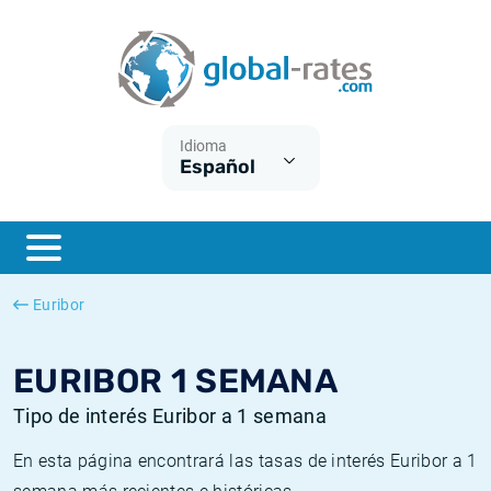
Euribor
¿Qué es la inflación IPC?
Euribor - histórico
Calculadora de inflación
Term SOFR
¿Qué es la inflación IPCA?
ESTER - histórico
Idioma
Español
Bancos centrales
Inflación Chileno - IPC
SONIA - histórico
ESTER
Inflación Español - IPC
SOFR - histórico
SONIA
Inflación Estadounidense
TONAR - histórico
Euribor
SOFR
Inflación Mexicano - IPC
Inflación histórica
EURIBOR 1 SEMANA
Tipo de interés Euribor a 1 semana
En esta página encontrará las tasas de interés Euribor a 1