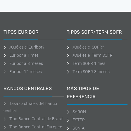
TIPOS EURIBOR
TIPOS SOFR/TERM SOFR
¿Qué es el Euribor?
¿Qué es el SOFR?
Euribor a 1 mes
¿Qué es el Term SOFR
Euribor a 3 meses
Term SOFR 1 mes
Euríbor 12 meses
Term SOFR 3 meses
BANCOS CENTRALES
MÁS TIPOS DE
REFERENCIA
Tasas actuales del banco
central
SARON
Tipo Banco Central de Brasil
ESTER
Tipo Banco Central Europeo
SONIA