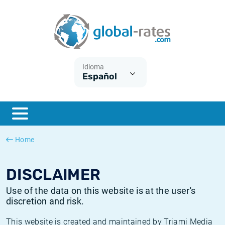
Euribor
¿Qué es la inflación IPC?
Euribor - histórico
Calculadora de inflación
Term SOFR
¿Qué es la inflación IPCA?
ESTER - histórico
Idioma
Español
Bancos centrales
Inflación Chileno - IPC
SONIA - histórico
ESTER
Inflación Español - IPC
SOFR - histórico
SONIA
Inflación Estadounidense
TONAR - histórico
Home
SOFR
Inflación Mexicano - IPC
Inflación histórica
DISCLAIMER
Use of the data on this website is at the user's
discretion and risk.
This website is created and maintained by Triami Media