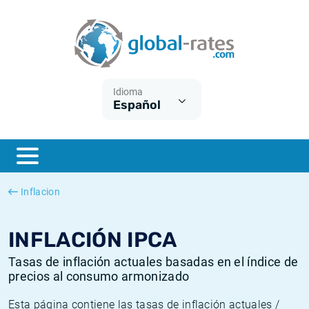
Euribor
¿Qué es la inflación IPC?
Euribor - histórico
Calculadora de inflación
Term SOFR
¿Qué es la inflación IPCA?
ESTER - histórico
Idioma
Español
Bancos centrales
Inflación Chileno - IPC
SONIA - histórico
ESTER
Inflación Español - IPC
SOFR - histórico
SONIA
Inflación Estadounidense
TONAR - histórico
Inflacion
SOFR
Inflación Mexicano - IPC
Inflación histórica
INFLACIÓN IPCA
Tasas de inflación actuales basadas en el índice de
precios al consumo armonizado
Esta página contiene las tasas de inflación actuales /