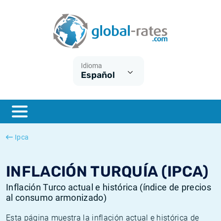
Euribor
¿Qué es la inflación IPC?
Euribor - histórico
Calculadora de inflación
Term SOFR
¿Qué es la inflación IPCA?
ESTER - histórico
Idioma
Español
Bancos centrales
Inflación Chileno - IPC
SONIA - histórico
ESTER
Inflación Español - IPC
SOFR - histórico
SONIA
Inflación Estadounidense
TONAR - histórico
Ipca
SOFR
Inflación Mexicano - IPC
Inflación histórica
INFLACIÓN TURQUÍA (IPCA)
Inflación Turco actual e histórica (índice de precios
al consumo armonizado)
Esta página muestra la inflación actual e histórica de