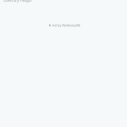
cuenta y riesgo.
▼ Ad by Refinery89