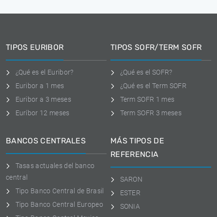
TIPOS EURIBOR
TIPOS SOFR/TERM SOFR
¿Qué es el Euribor?
¿Qué es el SOFR?
Euribor a 1 mes
¿Qué es el Term SOFR
Euribor a 3 meses
Term SOFR 1 mes
Euríbor 12 meses
Term SOFR 3 meses
BANCOS CENTRALES
MÁS TIPOS DE
REFERENCIA
Tasas actuales del banco
central
SARON
Tipo Banco Central de Brasil
ESTER
Tipo Banco Central Europeo
SONIA