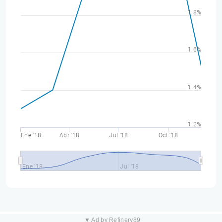
1.8%
1.6%
1.4%
1.2%
Ene '18
Abr '18
Jul '18
Oct '18
Ene '18
Jul '18
▼ Ad by Refinery89