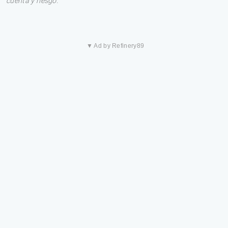
cuenta y riesgo.
▼ Ad by Refinery89