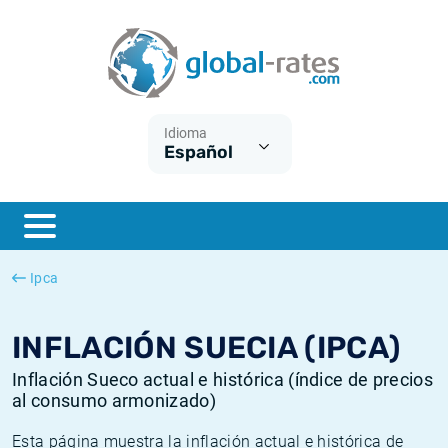
Euribor
¿Qué es la inflación IPC?
Euribor - histórico
Calculadora de inflación
Term SOFR
¿Qué es la inflación IPCA?
ESTER - histórico
Idioma
Español
Bancos centrales
Inflación Chileno - IPC
SONIA - histórico
ESTER
Inflación Español - IPC
SOFR - histórico
SONIA
Inflación Estadounidense
TONAR - histórico
Ipca
SOFR
Inflación Mexicano - IPC
Inflación histórica
INFLACIÓN SUECIA (IPCA)
Inflación Sueco actual e histórica (índice de precios
al consumo armonizado)
Esta página muestra la inflación actual e histórica de