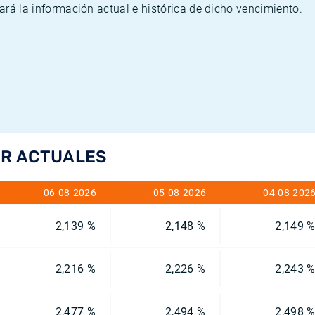
rará la información actual e histórica de dicho vencimiento.
OR ACTUALES
06-08-2026
05-08-2026
04-08-202
2,139 %
2,148 %
2,149 
2,216 %
2,226 %
2,243 
2,477 %
2,494 %
2,498 