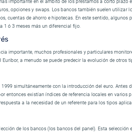
ás importante en el ámbito de los préstamos a corto plazo en
os, opciones y swaps. Los bancos también suelen utilizar lo
mos, cuentas de ahorro e hipotecas. En este sentido, algunos
 a 1 ó 3 meses más un diferencial fijo.
rés
encia importante, muchos profesionales y particulares monit
l Euribor, a menudo se puede predecir la evolución de otros ti
 en 1999 simultáneamente con la introducción del euro. Antes 
 entonces existían índices de referencia locales en varios p
espuesta a la necesidad de un referente para los tipos aplic
lección de los bancos (los bancos del panel). Esta selección