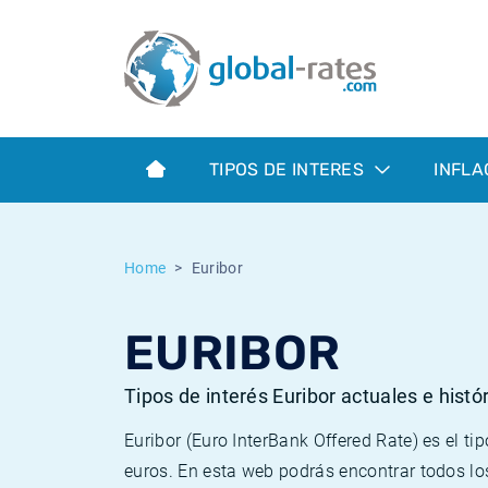
Euribor
¿Qué es la inflación IPC?
Euribor - histórico
Calculadora de inflación
Term SOFR
¿Qué es la inflación IPCA?
ESTER - histórico
TIPOS DE INTERES
INFLA
Bancos centrales
Inflación Chileno - IPC
SONIA - histórico
ESTER
Inflación Español - IPC
SOFR - histórico
Home
Euribor
SONIA
Inflación Estadounidense
TONAR - histórico
EURIBOR
SOFR
Inflación Mexicano - IPC
Inflación histórica
Tipos de interés Euribor actuales e histó
Euribor (Euro InterBank Offered Rate) es el t
euros. En esta web podrás encontrar todos los