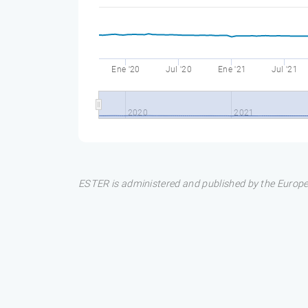
Ene '20
Jul '20
Ene '21
Jul '21
2020
2021
ESTER is administered and published by the Europea