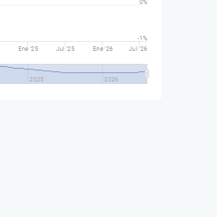
0%
-1%
Ene '25
Jul '25
Ene '26
Jul '26
2025
2026