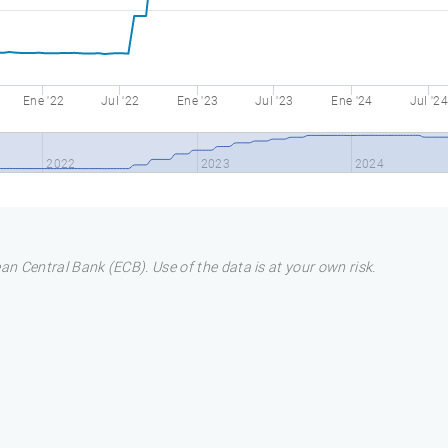
Ene '22
Jul '22
Ene '23
Jul '23
Ene '24
Jul '24
2022
2023
2024
n Central Bank (ECB). Use of the data is at your own risk.