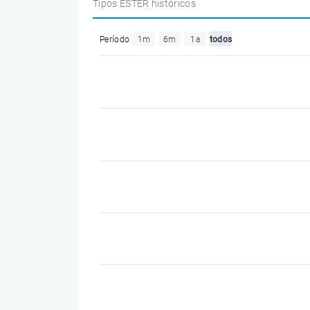
Tipos ESTER históricos
Período
1m
6m
1a
todos