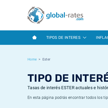
Euribor
¿Qué es la inflación IPC?
Euribor - histórico
Calculadora de inflación
Term SOFR
¿Qué es la inflación IPCA?
ESTER - histórico
TIPOS DE INTERES
INFLA
Bancos centrales
Inflación Chileno - IPC
SONIA - histórico
ESTER
Inflación Español - IPC
SOFR - histórico
Home
Ester
SONIA
Inflación Estadounidense
TONAR - histórico
TIPO DE INTER
SOFR
Inflación Mexicano - IPC
Inflación histórica
Tasas de interés ESTER actuales e histó
En esta página podrás encontrar todos los ti