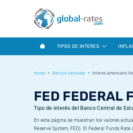
Euribor
¿Qué es la inflación IPC?
Euribor - histórico
Calculadora de inflación
Term SOFR
¿Qué es la inflación IPCA?
ESTER - histórico
TIPOS DE INTERES
INFLA
Bancos centrales
Inflación Chileno - IPC
SONIA - histórico
ESTER
Inflación Español - IPC
SOFR - histórico
Home
Bancos centrales
Interes americano fed
SONIA
Inflación Estadounidense
TONAR - histórico
FED FEDERAL 
SOFR
Inflación Mexicano - IPC
Inflación histórica
Tipo de interés del Banco Central de Es
En esta página se muestran los valores actua
Reserve System, FED). El Federal Funds Rate 