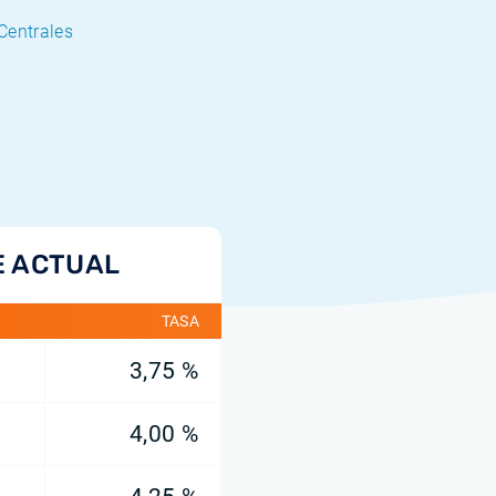
Centrales
E ACTUAL
TASA
3,75 %
4,00 %