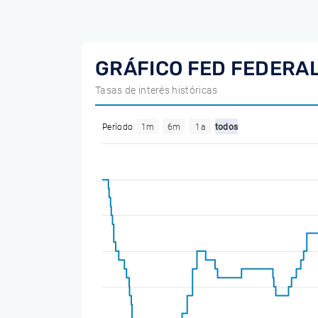
GRÁFICO FED FEDERA
Tasas de interés históricas
Período
1m
6m
1a
todos