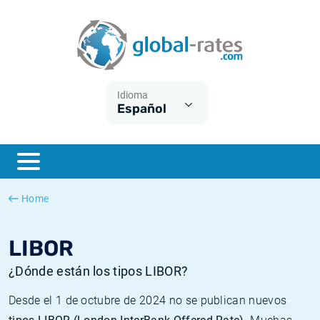
Euribor
¿Qué es la inflación IPC?
Euribor - histórico
Calculadora de inflación
Term SOFR
¿Qué es la inflación IPCA?
ESTER - histórico
Idioma
Español
Bancos centrales
Inflación Chileno - IPC
SONIA - histórico
ESTER
Inflación Español - IPC
SOFR - histórico
SONIA
Inflación Estadounidense
TONAR - histórico
Home
SOFR
Inflación Mexicano - IPC
Inflación histórica
LIBOR
¿Dónde están los tipos LIBOR?
Desde el 1 de octubre de 2024 no se publican nuevos