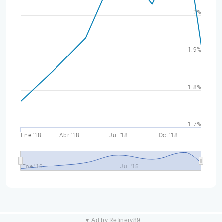
2%
1.9%
1.8%
1.7%
Ene '18
Abr '18
Jul '18
Oct '18
Ene '18
Jul '18
▼ Ad by Refinery89