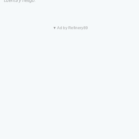
cuenta y riesgo.
▼ Ad by Refinery89