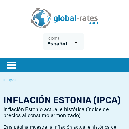
Euribor
¿Qué es la inflación IPC?
Euribor - histórico
Calculadora de inflación
Term SOFR
¿Qué es la inflación IPCA?
ESTER - histórico
Idioma
Español
Bancos centrales
Inflación Chileno - IPC
SONIA - histórico
ESTER
Inflación Español - IPC
SOFR - histórico
SONIA
Inflación Estadounidense
TONAR - histórico
Ipca
SOFR
Inflación Mexicano - IPC
Inflación histórica
INFLACIÓN ESTONIA (IPCA)
Inflación Estonio actual e histórica (índice de
precios al consumo armonizado)
Esta página muestra la inflación actual e histórica de