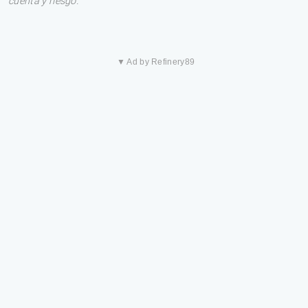
cuenta y riesgo.
▼ Ad by Refinery89