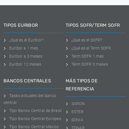
TIPOS EURIBOR
TIPOS SOFR/TERM SOFR
¿Qué es el Euribor?
¿Qué es el SOFR?
Euribor a 1 mes
¿Qué es el Term SOFR
Euribor a 3 meses
Term SOFR 1 mes
Euríbor 12 meses
Term SOFR 3 meses
BANCOS CENTRALES
MÁS TIPOS DE
REFERENCIA
Tasas actuales del banco
central
SARON
Tipo Banco Central de Brasil
ESTER
Tipo Banco Central Europeo
SONIA
Tipo Banco Central Mexico
TONAR