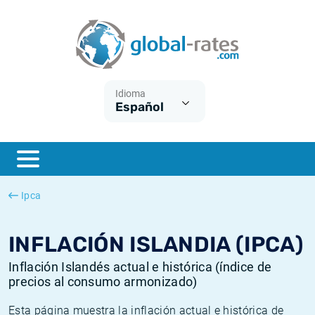
Euribor
¿Qué es la inflación IPC?
Euribor - histórico
Calculadora de inflación
Term SOFR
¿Qué es la inflación IPCA?
ESTER - histórico
Idioma
Español
Bancos centrales
Inflación Chileno - IPC
SONIA - histórico
ESTER
Inflación Español - IPC
SOFR - histórico
SONIA
Inflación Estadounidense
TONAR - histórico
Ipca
SOFR
Inflación Mexicano - IPC
Inflación histórica
INFLACIÓN ISLANDIA (IPCA)
Inflación Islandés actual e histórica (índice de
precios al consumo armonizado)
Esta página muestra la inflación actual e histórica de